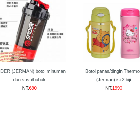
IDER (JERMAN) botol minuman
Botol panas/dingin Thermo
dan susu/bubuk
(Jerman) isi 2 biji
NT.
690
NT.
1990