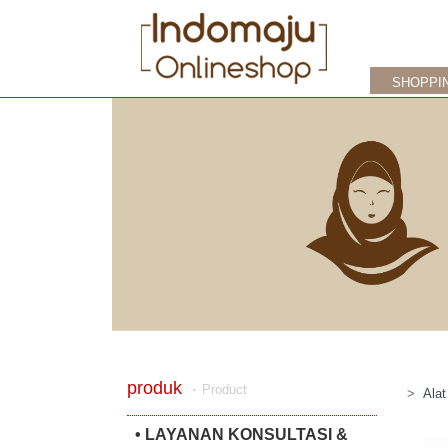
SHOPPI
produk
‧
Product
>
Alat
• LAYANAN KONSULTASI &