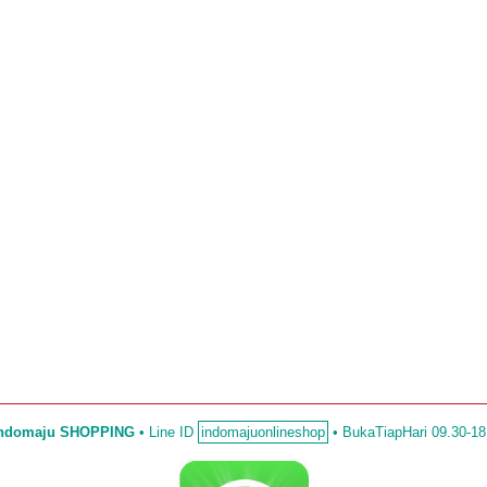
Indomaju SHOPPING
•
Line ID
indomajuonlineshop
• BukaTiapHari 09.30-18