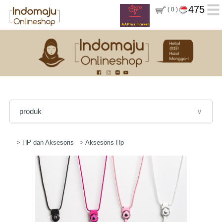
475
( 0 )
produk
∨
>
HP dan Aksesoris
>
Aksesoris Hp