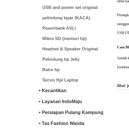
tablet k
USB and power set original
Perangka
pelindung layar (KACA)
menggun
Powerbank ASLI
USB OTG
Mikro SD (memori hp)
Cara M
Headset & Speaker Original
Setelah
Pelindung hp Jelly
konektor
Batre hp
Servis Hp/ Laptop
lihat 
• Kecantikan
• Layanan IndoMaju
• Persiapan Pulang Kampung
• Tas Fashion Wanita