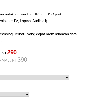
:
kan untuk semua tipe HP dan USB port
colok ke TV, Laptop, Audio dll)
Teknologi Terbaru yang dapat memindahkan data
t
290
: NT.
390
MAL : NT.