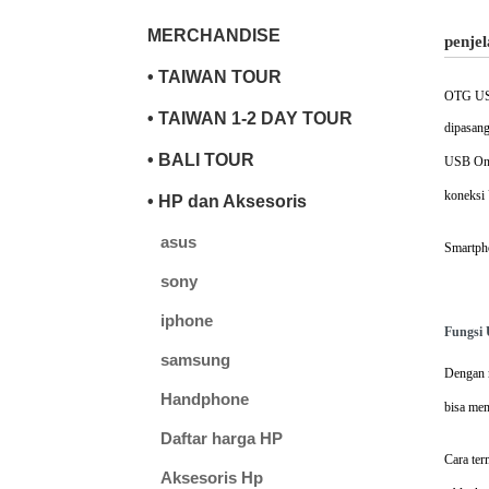
MERCHANDISE
penje
• TAIWAN TOUR
OTG USB 
• TAIWAN 1-2 DAY TOUR
dipasang
• BALI TOUR
USB On-
koneksi
• HP dan Aksesoris
asus
Smartpho
sony
iphone
Fungsi
samsung
Dengan m
Handphone
bisa me
Daftar harga HP
Cara te
Aksesoris Hp