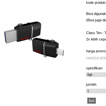
kode produk
Bisa diguna
(Bisa juga di
Class Ten : 
2x lebih cepa
harga promo
HARGA NOR
spesifikasi
jumlah
Beli