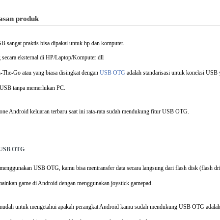
lasan produk
sangat praktis bisa dipakai untuk hp dan komputer.
 secara eksternal di HP/Laptop/Komputer dll
The-Go atau yang biasa disingkat dengan
USB OTG
adalah standarisasi untuk koneksi USB
 USB tanpa memerlukan PC.
ne Android keluaran terbaru saat ini rata-rata sudah mendukung fitur USB OTG.
 USB OTG
enggunakan USB OTG, kamu bisa mentransfer data secara langsung dari flash disk (flash dri
mainkan game di Android dengan menggunakan joystick gamepad.
rmudah untuk mengetahui apakah perangkat Android kamu sudah mendukung USB OTG adalah de