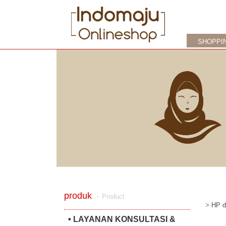
SHOPPI
produk
‧
Product
>
HP d
• LAYANAN KONSULTASI &