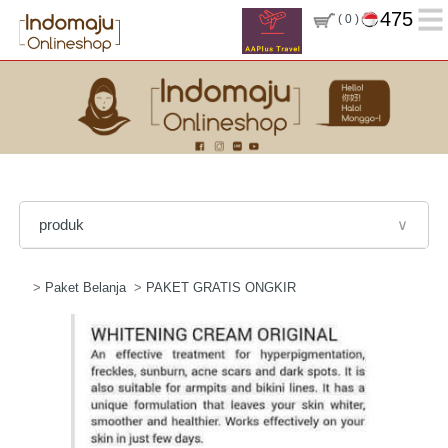
475
( 0 )
produk
∨
>
Paket Belanja
>
PAKET GRATIS ONGKIR